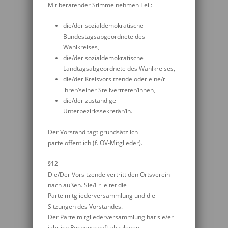
Mit beratender Stimme nehmen Teil:
die/der sozialdemokratische
Bundestagsabgeordnete des
Wahlkreises,
die/der sozialdemokratische
Landtagsabgeordnete des Wahlkreises,
die/der Kreisvorsitzende oder eine/r
ihrer/seiner Stellvertreter/innen,
die/der zuständige
Unterbezirkssekretär/in.
Der Vorstand tagt grundsätzlich
parteiöffentlich (f. OV-Mitglieder).
§12
Die/Der Vorsitzende vertritt den Ortsverein
nach außen. Sie/Er leitet die
Parteimitgliederversammlung und die
Sitzungen des Vorstandes.
Der Parteimitgliederversammlung hat sie/er
jährlich Rechenschaft abzulegen.