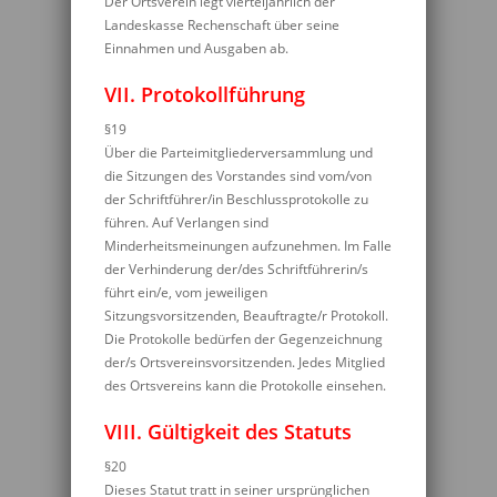
Der Ortsverein legt vierteljährlich der
Landeskasse Rechenschaft über seine
Einnahmen und Ausgaben ab.
VII. Protokollführung
§19
Über die Parteimitgliederversammlung und
die Sitzungen des Vorstandes sind vom/von
der Schriftführer/in Beschlussprotokolle zu
führen. Auf Verlangen sind
Minderheitsmeinungen aufzunehmen. Im Falle
der Verhinderung der/des Schriftführerin/s
führt ein/e, vom jeweiligen
Sitzungsvorsitzenden, Beauftragte/r Protokoll.
Die Protokolle bedürfen der Gegenzeichnung
der/s Ortsvereinsvorsitzenden. Jedes Mitglied
des Ortsvereins kann die Protokolle einsehen.
VIII. Gültigkeit des Statuts
§20
Dieses Statut tratt in seiner ursprünglichen